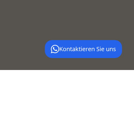
Kontaktieren Sie uns
Das Forschungsprojekt
Das Laureate Institute of Brain Research in Tulsa
(Oklahoma) ist ein Institut für klinische
neurowissenschaftliche Forschung. Ziel ist es,
fachübergreifende Programme zur Erforschung